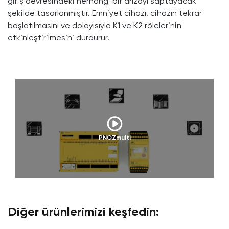
giriş devresindeki herhangi bir arızayı saptayacak
şekilde tasarlanmıştır. Emniyet cihazı, cihazın tekrar
başlatılmasını ve dolayısıyla K1 ve K2 rölelerinin
etkinleştirilmesini durdurur.
PNOZmulti
Diğer ürünlerimizi keşfedin: